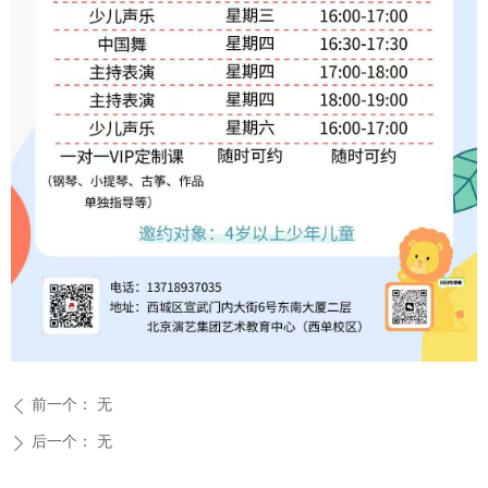
前一个：
无
ꄴ
后一个：
无
ꄲ