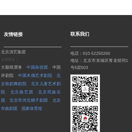
联系我们
友情链接
北京演艺集团
电话：
010-52250260
兄弟单位：
地址：北京市东城区青龙胡同1
大眼睛票务
、
中国杂技团
、
中国
号5层503
评剧院
、
中国木偶艺术剧院
、
北
京歌剧舞剧院
、
北京儿童艺术剧
院
、
北京曲艺团
、
北京民族乐
团
、
北京市河北梆子剧团
、
北京
市曲剧团
、
国家体育馆