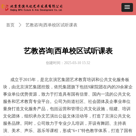
首页
ꄲ
艺教咨询|西单校区试听课表
艺教咨询|西单校区试听课表
创建时间：
2025-03-10
15:32
成立于2015年，是北京演艺集团艺术教育培训和公共文化服务板
块，由北京演艺集团控股，依托集团旗下包括9家院团在内的20余家企
事业单位优势资源，致力于打造具有国有信誉、国内一流的公共文化
服务和艺术教育专业平台。公司为街道社区、社会团体及企事业单位
量身打造文化服务产品，包括运营和管理公共文化设施，组建、培训
文化团体，组织承办文艺演出公益文体活动等，打造了京演公共文化
服务品牌。同时，公司致力于专业少儿培训，开设有舞蹈、主持表
演、美术、声乐、器乐等课程，形成“6+1”特色教学体系，打造了国有