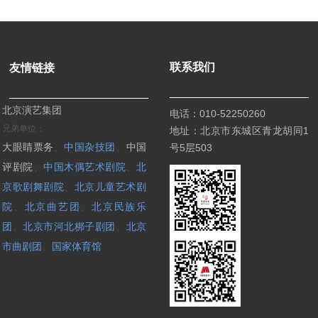
联系我们
友情链接
北京演艺集团
电话：
010-52250260
兄弟单位：
地址：北京市东城区青龙胡同1
大眼睛票务
、
中国杂技团
、
中国
号5层503
评剧院
、
中国木偶艺术剧院
、
北
京歌剧舞剧院
、
北京儿童艺术剧
院
、
北京曲艺团
、
北京民族乐
团
、
北京市河北梆子剧团
、
北京
市曲剧团
、
国家体育馆